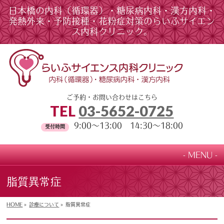
日本橋の内科（循環器）・糖尿病内科・漢方内科・
発熱外来・予防接種・花粉症対策のらいふサイエン
ス内科クリニック。
ご予約・お問い合わせはこちら
TEL
03-5652-0725
9:00～13:00 14:30～18:00
受付時間
MENU
脂質異常症
HOME
»
診療について
»
脂質異常症