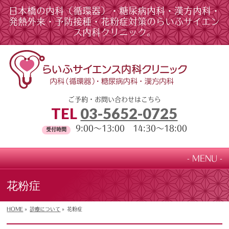
日本橋の内科（循環器）・糖尿病内科・漢方内科・
発熱外来・予防接種・花粉症対策のらいふサイエン
ス内科クリニック。
ご予約・お問い合わせはこちら
TEL
03-5652-0725
9:00～13:00 14:30～18:00
受付時間
MENU
花粉症
HOME
»
診療について
»
花粉症